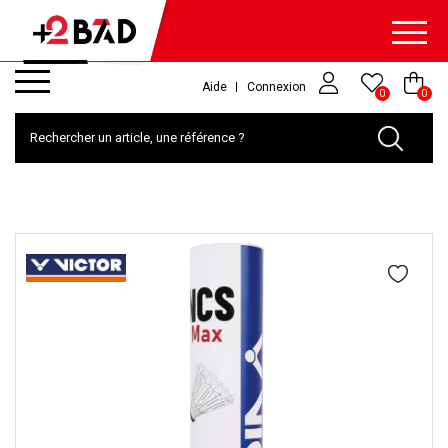
Aide
Connexion
0
0