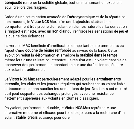
composite
renforce la solidité globale, tout en maintenant un excellent
équilibre lors des frappes.
Grâce à une optimisation avancée de l’
aérodynamique
et de la répartition
des masses, le
Victor NCS Max
offre une
trajectoire stable
et un
comportement très proche d’un volant en plumes naturelles. La sensation
à l’impact est nette, avec un
son clair
qui renforce les sensations de jeu et
la qualité des échanges.
La version MAX bénéficie d’améliorations importantes, notamment avec
l’ajout d’une
couche de résine renforcée
au niveau de la base. Cette
évolution réduit la déformation et améliore la
stabilité dans le temps
,
même lors d’une utilisation intensive. Le résultat est un volant capable de
conserver des performances constantes sur une durée bien supérieure
aux volants traditionnels.
Le
Victor NCS Max
est particulièrement adapté pour les
entraînements
intensifs
, les clubs et les joueurs réguliers qui souhaitent un volant fiable
et économique sans sacrifier les sensations de jeu. Des tests ont montré
qu’il peut supporter des échanges prolongés, avec une résistance
nettement supérieure aux volants en plumes classiques.
Polyvalent, performant et durable, le
Victor NCS Max
représente une
alternative moderne et efficace pour tous les joueurs à la recherche d’un
volant
stable
,
précis
et conçu pour durer.