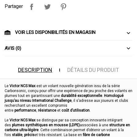
Partager
VOIR LES DISPONIBILITÉS EN MAGASIN
AVIS (0)
DESCRIPTION
DÉTAILS DU PRODUIT
Le
Victor NCS Max
est un volant nouvelle génération issu de la série
Carbonsonic, conçu pour offrir une expérience de jeu proche des volants en
plumes tout en garantissant une
durabilité exceptionnelle
.
Homologué
jusqu’au niveau International Challenge
, il s’adresse aux joueurs et clubs
recherchant un excellent compromis
entre
performance
,
résistance
et
coût d’utilisation
.
Le
Victor NCS Max
se distingue par sa conception innovante intégrant
des
plumes synthétiques en mousse (LDPE)
associées à une
structure en
carbone ultra-légère
. Cette combinaison permet d’obtenir un volant à la
fois
stable
,
précis
et très résistant. La base en
fibre de carbone