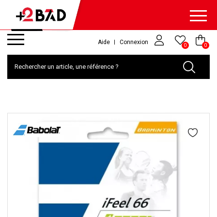
Aide
Connexion
0
0