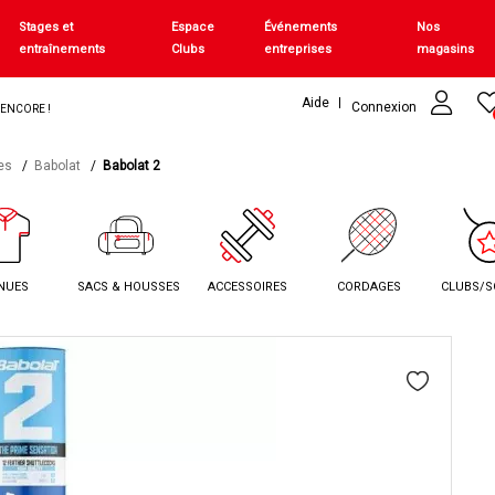
Stages et
Espace
Événements
Nos
entraînements
Clubs
entreprises
magasins
Aide
Connexion
+ ENCORE !
es
Babolat
Babolat 2
NUES
SACS & HOUSSES
ACCESSOIRES
CORDAGES
CLUBS/S