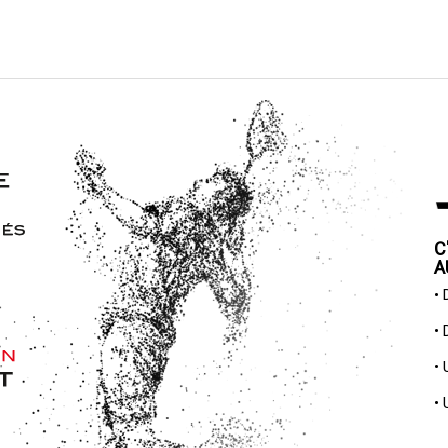
C
A
•
•
•
•