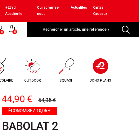
+2Bad
Qui sommes-
Actualités
Cartes
Académie
nous
Cadeaux
0
0
COLAIRE
OUTDOOR
SQUASH
BONS PLANS
44,90 €
54,95 €
ÉCONOMISEZ 10,05 €
BABOLAT 2