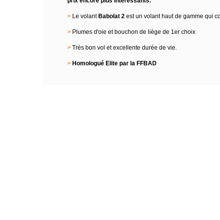
prix encore plus intéressants.
>
Le volant
Babolat 2
est un volant haut de gamme qui co
>
Plumes d'oie et bouchon de liège de 1er choix
>
Très bon vol et excellente durée de vie.
>
Homologué Elite par la FFBAD