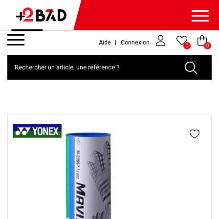
Aide
Connexion
0
0