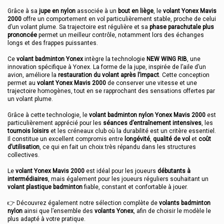
Grâce à sa
jupe en nylon
associée à un
bout en liège
, le
volant Yonex Mavis
2000
offre un comportement en vol particulièrement stable, proche de celui
d’un volant plume. Sa trajectoire est régulière et sa
phase parachutale plus
prononcée
permet un meilleur contrôle, notamment lors des échanges
longs et des frappes puissantes.
Ce
volant badminton Yonex
intègre la technologie
NEW WING RIB
, une
innovation spécifique à Yonex. La forme de la jupe, inspirée de l’aile d’un
avion, améliore la
restauration du volant après l’impact
. Cette conception
permet au
volant Yonex Mavis 2000
de conserver une vitesse et une
trajectoire homogènes, tout en se rapprochant des sensations offertes par
un volant plume.
Grâce à cette technologie, le
volant badminton nylon Yonex Mavis 2000
est
particulièrement apprécié pour les
séances d’entraînement intensives
, les
tournois loisirs
et les créneaux club où la durabilité est un critère essentiel.
Il constitue un excellent compromis entre
longévité
,
qualité de vol
et
coût
d’utilisation
, ce qui en fait un choix très répandu dans les structures
collectives.
Le
volant Yonex Mavis 2000
est idéal pour les joueurs
débutants à
intermédiaires
, mais également pour les joueurs réguliers souhaitant un
volant plastique badminton
fiable, constant et confortable à jouer.
👉 Découvrez également notre sélection complète de
volants badminton
nylon
ainsi que l’ensemble des
volants Yonex
, afin de choisir le modèle le
plus adapté à votre pratique.