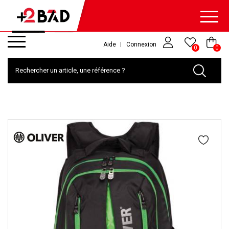
Aide
Connexion
0
0