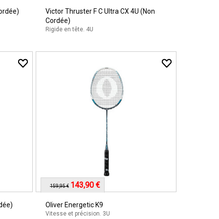
ordée)
Victor Thruster F C Ultra CX 4U (Non
Cordée)
Rigide en tête. 4U
143,90 €
159,95 €
dée)
Oliver Energetic K9
Vitesse et précision. 3U