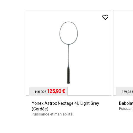
125,90 €
140,00 €
169,95 
Yonex Astrox Nextage 4U Light Grey
Babolat
(Cordée)
Puissanc
Puissance et maniabilité.