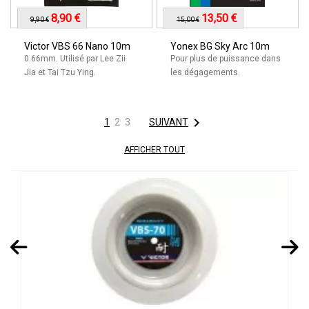
8,90 €
13,50 €
9,90 €
15,00 €
Victor VBS 66 Nano 10m
Yonex BG Sky Arc 10m
0.66mm. Utilisé par Lee Zii
Pour plus de puissance dans
Jia et Tai Tzu Ying.
les dégagements.

1
2
3
SUIVANT
AFFICHER TOUT