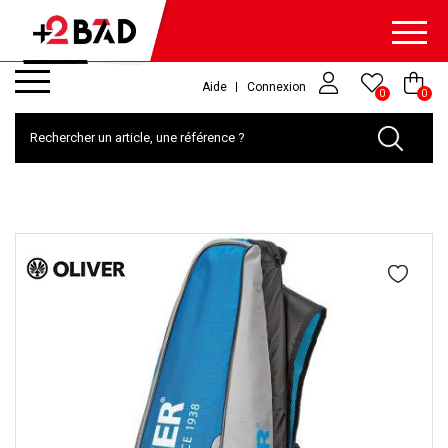
Aide
Connexion
0
0