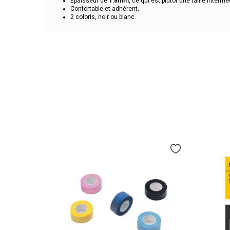
Epaisseur de
1.8mm
, ce qui est plutôt une taille intermé
Confortable et adhérent.
2 coloris, noir ou blanc.