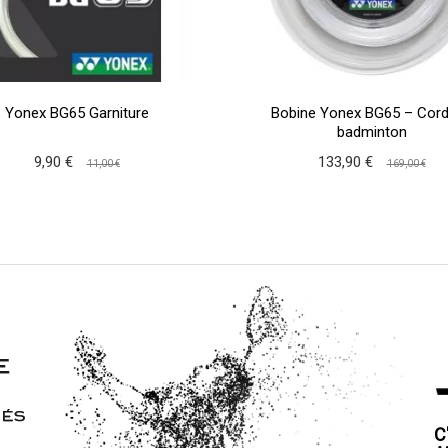
Yonex BG65 Garniture
Bobine Yonex BG65 – Cor
badminton
9,90 €
133,90 €
11,00 €
169,00 €
C