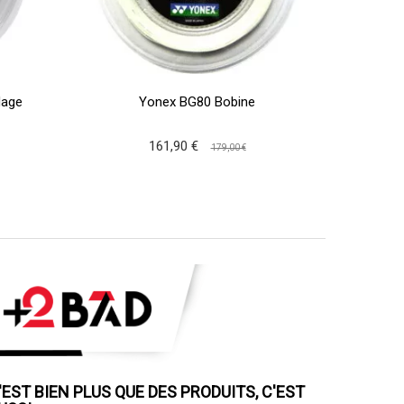
dage
Yonex BG80 Bobine
Yo
161,90 €
179,00 €
'EST BIEN PLUS QUE DES PRODUITS, C'EST