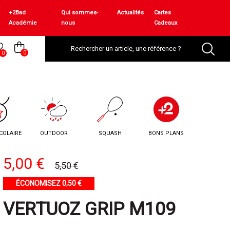
+2Bad
Qui sommes-
Actualités
Cartes
Académie
nous
Cadeaux
0
0
COLAIRE
OUTDOOR
SQUASH
BONS PLANS
5,00 €
5,50 €
ÉCONOMISEZ 0,50 €
VERTUOZ GRIP M109