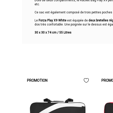
Doté de deux compartiments, le Racket Bag Play X9 perm
etc.
Ce sac est également composé de trois petites poches
Le
Forza Play X9 White
est équipée de
deux bretelles r
dos très confortable. Une poignée sur le dessus est ég
30 x 30 x 74 cm / 55 Litres
PROMOTION
PROMO