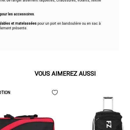
et de ranger aisément raquettes, chaussures, volants, textile
pour les accessoires
.
églables et matelassées
pour un port en bandoulière ou en sac à
alement présente.
VOUS AIMEREZ AUSSI
TION