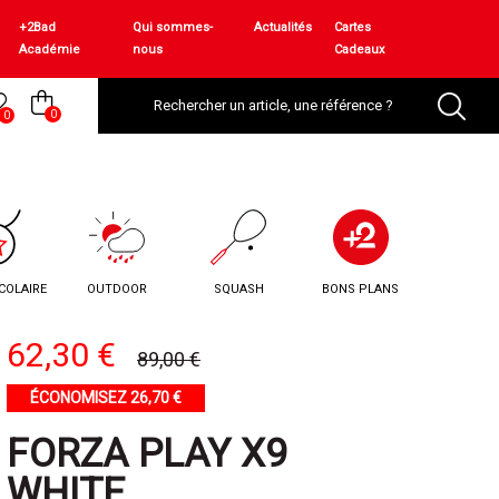
+2Bad
Qui sommes-
Actualités
Cartes
Académie
nous
Cadeaux
0
0
COLAIRE
OUTDOOR
SQUASH
BONS PLANS
62,30 €
89,00 €
ÉCONOMISEZ 26,70 €
FORZA PLAY X9
WHITE