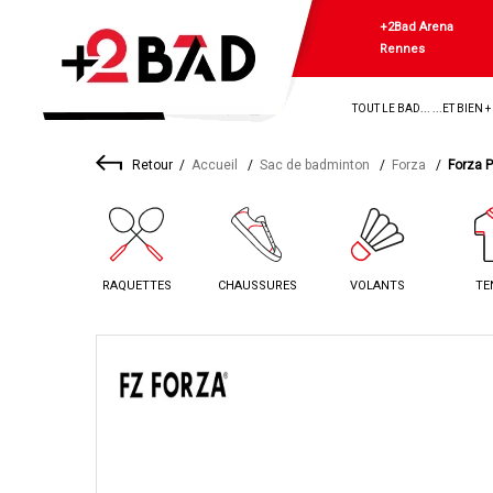
+2Bad Arena
Rennes
TOUT LE BAD... ...ET BIEN 
Retour
Accueil
Sac de badminton
Forza
Forza P
RAQUETTES
CHAUSSURES
VOLANTS
TE