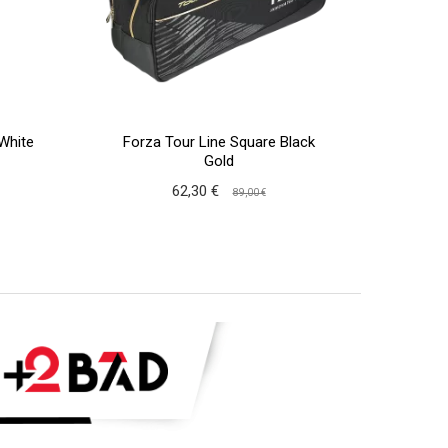
 White
Forza Tour Line Square Black
Forza 
Gold
62,30 €
89,00 €