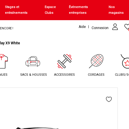
Stages et
Espace
Événements
Nos
entraînements
Clubs
entreprises
magasins
Aide
Connexion
+ ENCORE !
lay X9 White
NUES
SACS & HOUSSES
ACCESSOIRES
CORDAGES
CLUBS/S