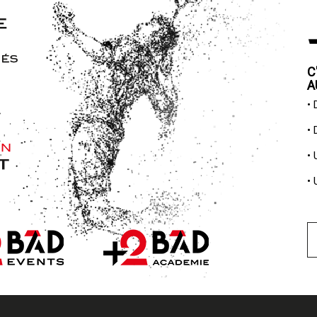
C
A
•
•
•
•