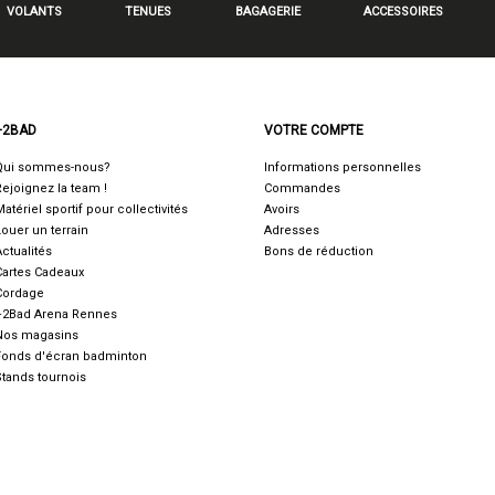
VOLANTS
TENUES
BAGAGERIE
ACCESSOIRES
+2BAD
VOTRE COMPTE
Qui sommes-nous?
Informations personnelles
Rejoignez la team !
Commandes
Matériel sportif pour collectivités
Avoirs
Louer un terrain
Adresses
Actualités
Bons de réduction
Cartes Cadeaux
Cordage
+2Bad Arena Rennes
Nos magasins
Fonds d'écran badminton
Stands tournois