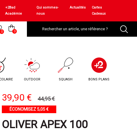
+2Bad
Qui sommes-
Actualités
Cartes
Académie
nous
Cadeaux
0
0
COLAIRE
OUTDOOR
SQUASH
BONS PLANS
39,90 €
44,95 €
ÉCONOMISEZ 5,05 €
OLIVER APEX 100