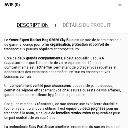
AVIS (0)
DESCRIPTION
DÉTAILS DU PRODUIT
Le
Yonex Expert Racket Bag 02626 Sky Blue
est un sac de badminton haut
de gamme, conçu pour offrir
organisation, protection et confort de
transport
aux joueurs réguliers et compétiteurs.
Doté de
deux grands compartiments
, il peut accueillir jusqu’à
6
raquettes
ainsi que l’ensemble de votre équipement. L’un des
compartiments est
isotherme
, permettant de protéger vos raquettes et
accessoires des variations de température tout en conservant vos
boissons au frais.
Un
compartiment ventilé pour chaussures
, accessible par le dessus,
permet de séparer efficacement vos chaussures du reste de vos affaires,
garantissant une meilleure hygiène et organisation.
Conçu en matériaux résistants, ce sac assure une excellente durabilité
tout en restant pratique à utiliser. Il est équipé de
deux poignées
pour un
transport à la main, ainsi que de
bretelles rembourrées et ajustables
pour
un port confortable en sac à dos.
La technologie
Easy Port Shape
améliore l’ergonomie du sac en épousant