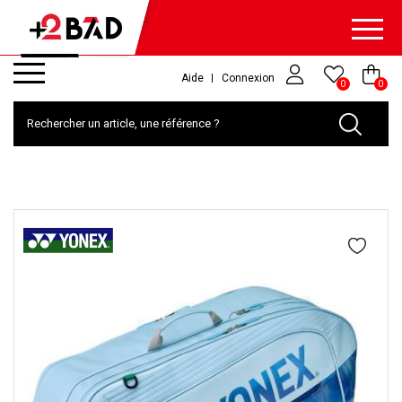
Aide
Connexion
0
0