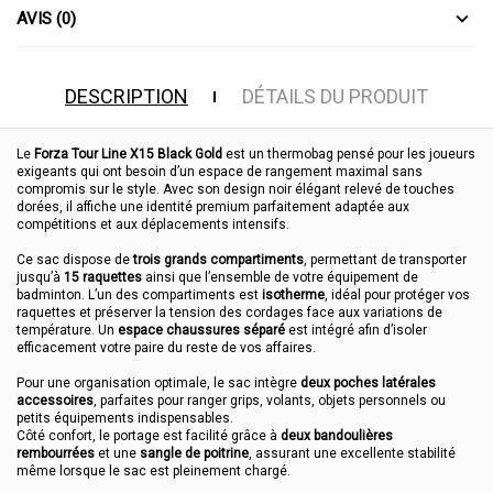
AVIS (0)
DESCRIPTION
DÉTAILS DU PRODUIT
Le
Forza Tour Line X15 Black Gold
est un thermobag pensé pour les joueurs
exigeants qui ont besoin d’un espace de rangement maximal sans
compromis sur le style. Avec son design noir élégant relevé de touches
dorées, il affiche une identité premium parfaitement adaptée aux
compétitions et aux déplacements intensifs.
Ce sac dispose de
trois grands compartiments
, permettant de transporter
jusqu’à
15 raquettes
ainsi que l’ensemble de votre équipement de
badminton. L’un des compartiments est
isotherme
, idéal pour protéger vos
raquettes et préserver la tension des cordages face aux variations de
température. Un
espace chaussures séparé
est intégré afin d’isoler
efficacement votre paire du reste de vos affaires.
Pour une organisation optimale, le sac intègre
deux poches latérales
accessoires
, parfaites pour ranger grips, volants, objets personnels ou
petits équipements indispensables.
Côté confort, le portage est facilité grâce à
deux bandoulières
rembourrées
et une
sangle de poitrine
, assurant une excellente stabilité
même lorsque le sac est pleinement chargé.