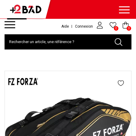
Aide
Connexion
0
0