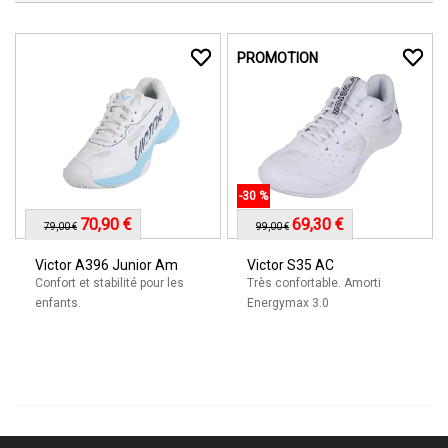
PROMOTION
-30 %
70,90 €
69,30 €
79,00 €
99,00 €
Victor A396 Junior Am
Victor S35 AC
Confort et stabilité pour les
Très confortable. Amorti
enfants.
Energymax 3.0