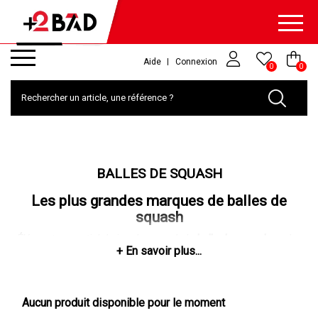
Aide
Connexion
0
0
BALLES DE SQUASH
Les plus grandes marques de balles de
squash
Élément essentiel du jeu de squash, la
balle de squash
cache
beaucoup plus de secrets que ce que vous soupçonnez
sûrement ! Fabriquée en caoutchouc, le diamètre d'une balle de
squash est d'environ 40mm et son poids est en moyenne de 24
grammes. Maintenant que vous savez
combien pèse une balle
Aucun produit disponible pour le moment
de squash
, vous devez savoir qu'il existe
différents modèles de