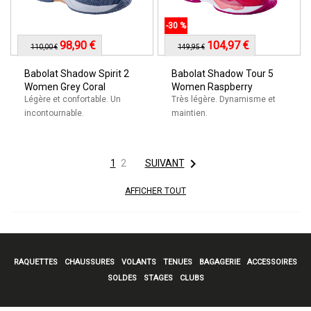
-30 %
98,90 €
104,97 €
110,00 €
149,95 €
Babolat Shadow Spirit 2
Babolat Shadow Tour 5
Women Grey Coral
Women Raspberry
Légère et confortable. Un
Très légère. Dynamisme et
incontournable.
maintien.

1
2
SUIVANT
AFFICHER TOUT
RAQUETTES
CHAUSSURES
VOLANTS
TENUES
BAGAGERIE
ACCESSOIRES
SOLDES
STAGES
CLUBS