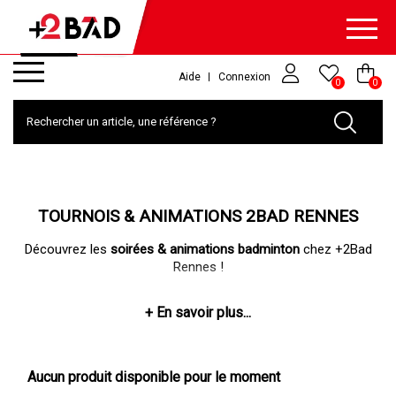
Aide
Connexion
0
0
TOURNOIS & ANIMATIONS 2BAD RENNES
Découvrez les
soirées & animations badminton
chez +2Bad
Rennes !
Régulièrement, l'équipe de la +2Bad Arena Rennes vous
propose de nombreux événements autour du badminton :
des
tournois loisir
en double ouverts à tous avec un
championnat
Aucun produit disponible pour le moment
des soirées
badminton fluo