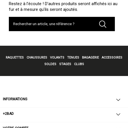
des soirées
montante-descendante
Restez à l'écoute ! D'autres produits seront affichés ici au
des animations découverte
pickleball
fur et à mesure qu'ils seront ajoutés.
N'hésitez pas à vous inscrire pour
jouer au badminton à
Rennes
dans la meilleure ambiance !
RAQUETTES
CHAUSSURES
VOLANTS
TENUES
BAGAGERIE
ACCESSOIRES
SOLDES
STAGES
CLUBS
INFORMATIONS
+2BAD