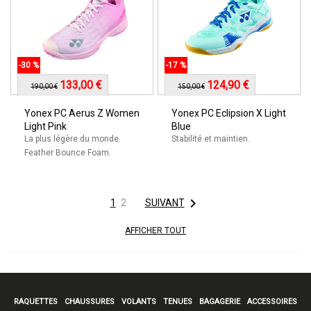
-30 %
-17 %
133,00 €
124,90 €
190,00 €
150,00 €
Yonex PC Aerus Z Women
Yonex PC Eclipsion X Light
Light Pink
Blue
La plus légère du monde.
Stabilité et maintien.
Feather Bounce Foam.

1
2
SUIVANT
AFFICHER TOUT
RAQUETTES
CHAUSSURES
VOLANTS
TENUES
BAGAGERIE
ACCESSOIRES