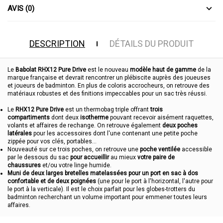
AVIS (0)
DESCRIPTION
DÉTAILS DU PRODUIT
Le
Babolat RHX12 Pure Drive
est le nouveau
modèle haut de gamme
de la
marque française et devrait rencontrer un plébiscite auprès des joueuses
et joueurs de badminton. En plus de coloris accrocheurs, on retrouve des
matériaux robustes et des finitions impeccables pour un sac très réussi.
Le
RHX12 Pure Drive
est un thermobag triple offrant
trois
compartiments
dont deux
isotherme
pouvant recevoir aisément raquettes,
volants et affaires de rechange. On retrouve également
deux poches
latérales
pour les accessoires dont l'une contenant une petite poche
zippée pour vos clés, portables...
Nouveauté sur ce trois poches, on retrouve une
poche ventilée
accessible
par le dessous du sac
pour accueillir
au mieux
votre paire de
chaussures
et/ou votre linge humide.
Muni de deux larges bretelles matelassées pour un port en sac à dos
confortable et de deux poignées
(une pour le port à l'horizontal, l'autre pour
le port à la verticale). Il est le choix parfait pour les globes-trotters du
badminton recherchant un volume important pour emmener toutes leurs
affaires.