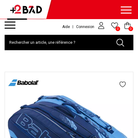
Aide
Connexion
0
0