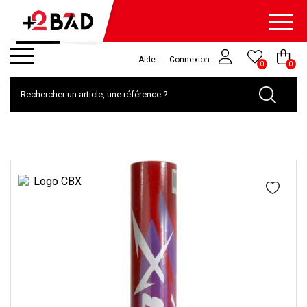
Aide
Connexion
0
0