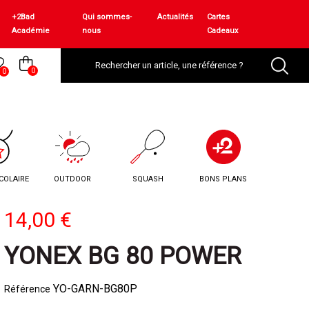
+2Bad
Qui sommes-
Actualités
Cartes
Académie
nous
Cadeaux
0
0
COLAIRE
OUTDOOR
SQUASH
BONS PLANS
14,00 €
YONEX BG 80 POWER
YO-GARN-BG80P
Référence