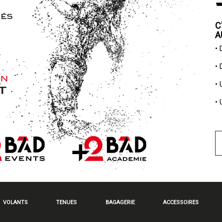
C
A
•
•
•
•
VOLANTS
TENUES
BAGAGERIE
ACCESSOIRES