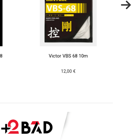
68
Victor VBS 68 10m
Vict
12,00 €