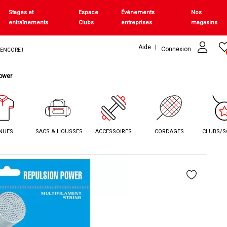
Stages et
Espace
Événements
Nos
entraînements
Clubs
entreprises
magasins
Aide
Connexion
+ ENCORE !
ower
NUES
SACS & HOUSSES
ACCESSOIRES
CORDAGES
CLUBS/S