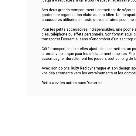
jusqu'à 6 raquettes, il offre tout l'espace nécessaire p
Ses deux grands compartiments permettent de séparer fa
garder une organisation claire au quotidien. Un compar
chaussures utilisées du reste de vos affaires pour une
Pour les petits accessoires indispensables, une poche e
clés, téléphone ou effets personnels. Son format équilibr
transporter l'essentiel sans s'encombrer d'un sac trop 
Côté transport, les bretelles ajustables permettent un po
alternative pratique pour les déplacements rapides. Fab
accompagner durablement les joueurs tout au long de l
Avec son coloris
Ruby Red
dynamique et son design sport
vos déplacements vers les entraînements et les compét
Retrouvez les autres sacs
Yonex
ici
.