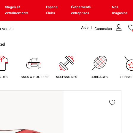
Stages et
Espace
Événements
Nos
entraînements
Clubs
entreprises
magasins
Aide
Connexion
+ ENCORE !
Red
NUES
SACS & HOUSSES
ACCESSOIRES
CORDAGES
CLUBS/S