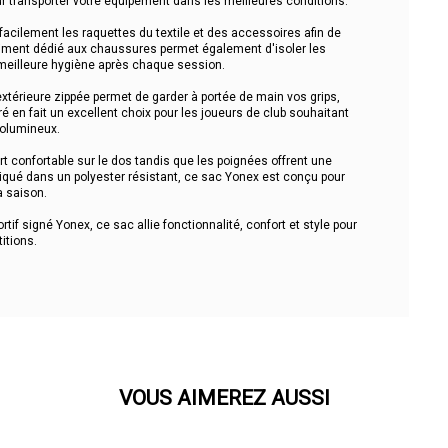
our transporter votre équipement dans les meilleures conditions.
cilement les raquettes du textile et des accessoires afin de
timent dédié aux chaussures permet également d'isoler les
 meilleure hygiène après chaque session.
xtérieure zippée permet de garder à portée de main vos grips,
é en fait un excellent choix pour les joueurs de club souhaitant
volumineux.
rt confortable sur le dos tandis que les poignées offrent une
riqué dans un polyester résistant, ce sac Yonex est conçu pour
a saison.
if signé Yonex, ce sac allie fonctionnalité, confort et style pour
itions.
VOUS AIMEREZ AUSSI