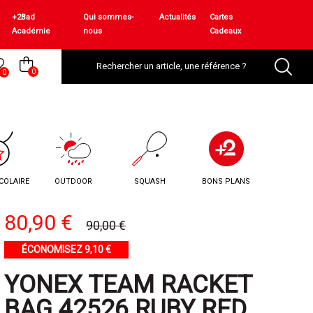
+2Bad
Qui sommes-
Actualités
Cartes
Académie
nous
Cadeaux
0
0
COLAIRE
OUTDOOR
SQUASH
BONS PLANS
80,90 €
90,00 €
ÉCONOMISEZ 9,10 €
YONEX TEAM RACKET
BAG 42526 RUBY RED