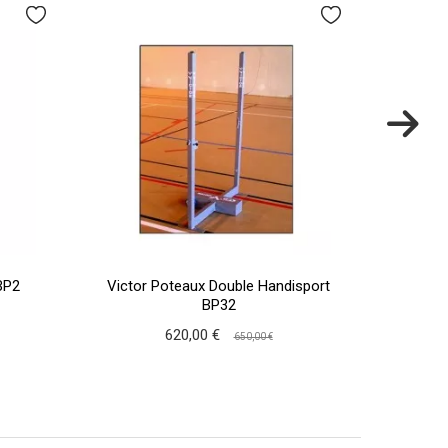
BP2
Victor Poteaux Double Handisport
Skins 
BP32
620,00 €
650,00 €