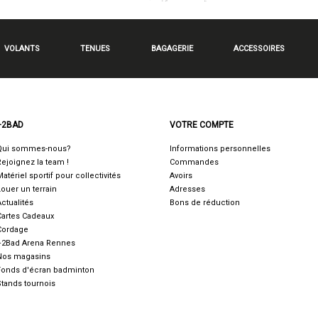
VOLANTS
TENUES
BAGAGERIE
ACCESSOIRES
+2BAD
VOTRE COMPTE
Qui sommes-nous?
Informations personnelles
Rejoignez la team !
Commandes
Matériel sportif pour collectivités
Avoirs
Louer un terrain
Adresses
Actualités
Bons de réduction
Cartes Cadeaux
Cordage
+2Bad Arena Rennes
Nos magasins
Fonds d'écran badminton
Stands tournois