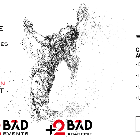
C
A
•
•
•
•