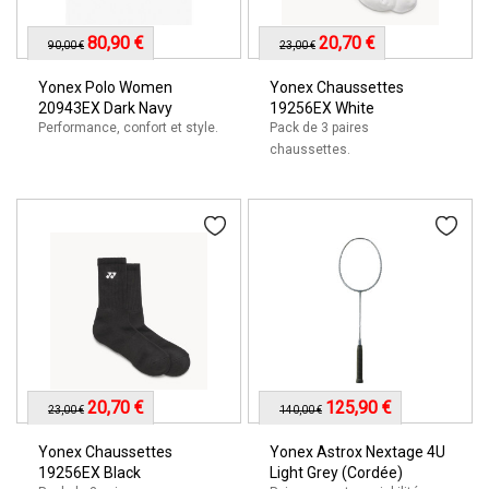
80,90 €
20,70 €
90,00 €
23,00 €
Yonex Polo Women
Yonex Chaussettes
20943EX Dark Navy
19256EX White
Performance, confort et style.
Pack de 3 paires
chaussettes.
20,70 €
125,90 €
23,00 €
140,00 €
Yonex Chaussettes
Yonex Astrox Nextage 4U
19256EX Black
Light Grey (Cordée)