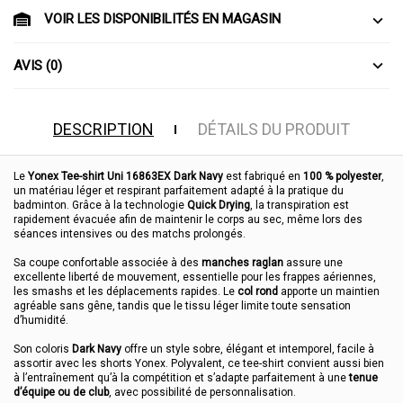
VOIR LES DISPONIBILITÉS EN MAGASIN
AVIS (0)
DESCRIPTION
DÉTAILS DU PRODUIT
Le
Yonex Tee-shirt Uni 16863EX Dark Navy
est fabriqué en
100 % polyester
,
un matériau léger et respirant parfaitement adapté à la pratique du
badminton. Grâce à la technologie
Quick Drying
, la transpiration est
rapidement évacuée afin de maintenir le corps au sec, même lors des
séances intensives ou des matchs prolongés.
Sa coupe confortable associée à des
manches raglan
assure une
excellente liberté de mouvement, essentielle pour les frappes aériennes,
les smashs et les déplacements rapides. Le
col rond
apporte un maintien
agréable sans gêne, tandis que le tissu léger limite toute sensation
d’humidité.
Son coloris
Dark Navy
offre un style sobre, élégant et intemporel, facile à
assortir avec les shorts Yonex. Polyvalent, ce tee-shirt convient aussi bien
à l’entraînement qu’à la compétition et s’adapte parfaitement à une
tenue
d’équipe ou de club
, avec possibilité de personnalisation.