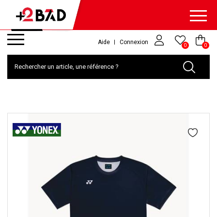
Aide
Connexion
0
0