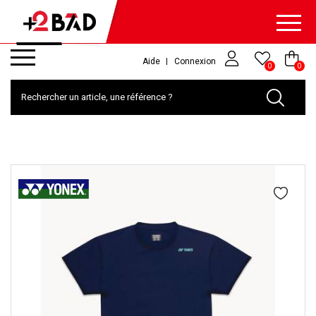
Aide
Connexion
0
0