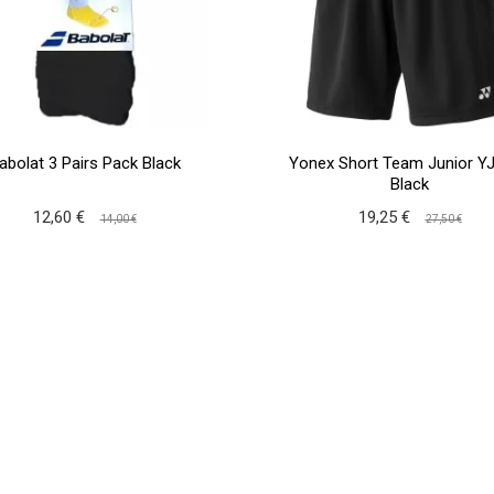
abolat 3 Pairs Pack Black
Yonex Short Team Junior Y
Black
12,60 €
19,25 €
14,00 €
27,50 €