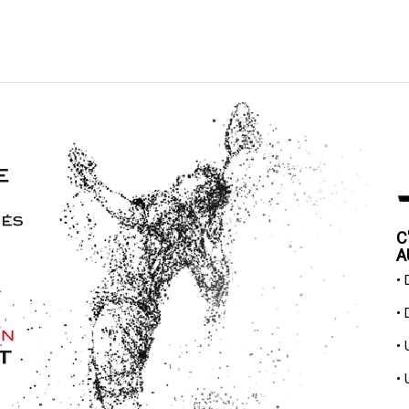
C
A
•
•
•
•