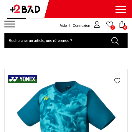
Aide
Connexion
0
0