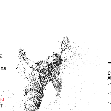
C
A
•
•
•