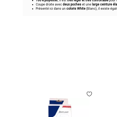
100% polyester
, il est
très léger et très confortable
pour 
Coupe droite avec
deux poches
et une
large ceinture él
Présenté ici dans un
coloris White
(Blanc), il existe éga