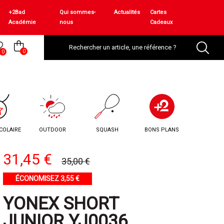
+2Bad
Qui sommes-
Actualités
Cartes
Académie
nous
Cadeaux
0
0
COLAIRE
OUTDOOR
SQUASH
BONS PLANS
31,45 €
35,00 €
ÉCONOMISEZ 3,55 €
YONEX SHORT
JUNIOR YJ0036