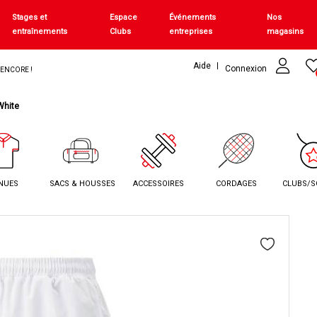
Stages et
Espace
Événements
Nos
entraînements
Clubs
entreprises
magasins
Aide
Connexion
+ ENCORE !
White
NUES
SACS & HOUSSES
ACCESSOIRES
CORDAGES
CLUBS/S