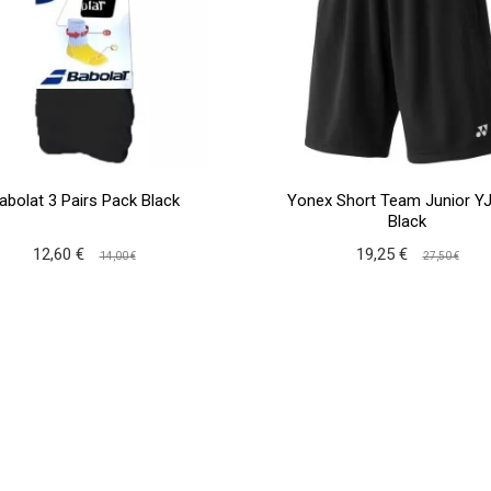
abolat 3 Pairs Pack Black
Yonex Short Team Junior Y
Black
12,60 €
19,25 €
14,00 €
27,50 €