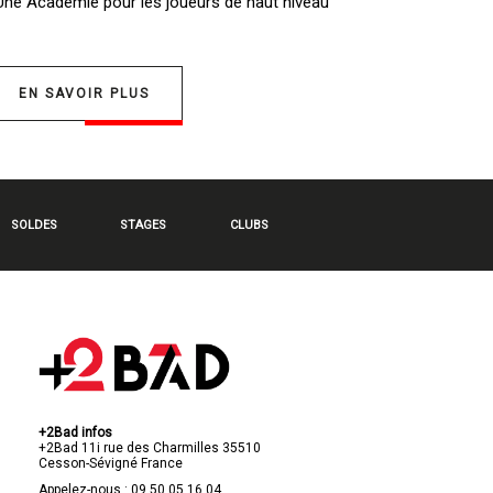
 Une
Académie pour les joueurs de haut niveau
EN SAVOIR PLUS
SOLDES
STAGES
CLUBS
+2Bad infos
+2Bad
11i rue des Charmilles
35510
Cesson-Sévigné
France
Appelez-nous :
09 50 05 16 04