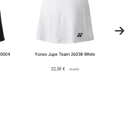
J0004
Yonex Jupe Team 26038 White
Babo
22,50 €
45,00 €