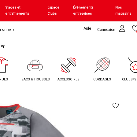
Stages et
Espace
Événements
Nos
entraînements
Clubs
entreprises
magasins
Aide
Connexion
+ ENCORE !
rey
NUES
SACS & HOUSSES
ACCESSOIRES
CORDAGES
CLUBS/S