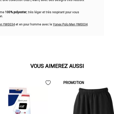
c une collection Club (Team) avec des designs très réussis.
omme
100% polyester
, très léger et très respirant pour vous
on.
en YW0034
et en pour homme avec le
Yonex Polo Men YM0034
.
VOUS AIMEREZ AUSSI
PROMOTION