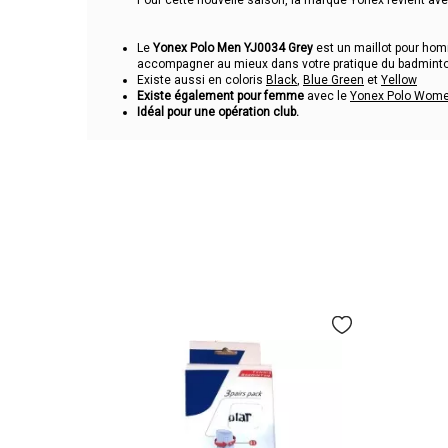
Pour cette nouvelle saison, la marque Yonex revient ave
Le
Yonex Polo Men YJ0034 Grey
est un maillot pour h
accompagner au mieux dans votre pratique du badmint
Existe aussi en coloris
Black
,
Blue Green
et
Yellow
Existe également pour femme
avec le
Yonex Polo Wom
Idéal pour une opération club.