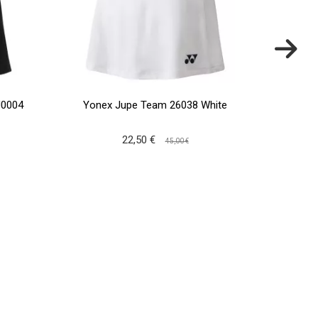
J0004
Yonex Jupe Team 26038 White
Babo
22,50 €
45,00 €