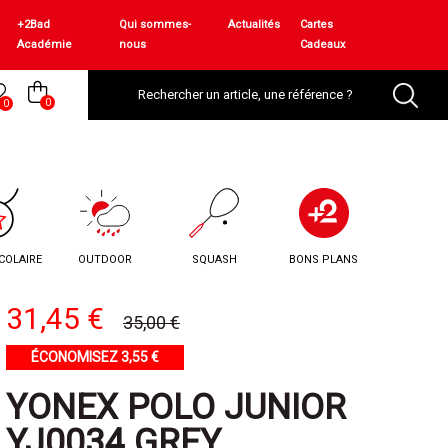
+2Bad
Qui sommes-
Actualités
Cartes
Académie
nous
Cadeaux
0
0
COLAIRE
OUTDOOR
SQUASH
BONS PLANS
31,45 €
35,00 €
ÉCONOMISEZ 3,55 €
YONEX POLO JUNIOR
YJ0034 GREY