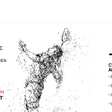
C
A
•
•
•
•