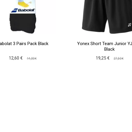
abolat 3 Pairs Pack Black
Yonex Short Team Junior Y
Black
12,60 €
19,25 €
14,00 €
27,50 €