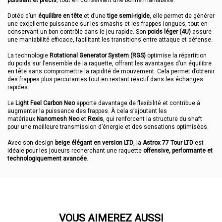
puissant et précis
, tout en conservant une bonne maniabilité.
Dotée d’un
équilibre en tête
et d’une
tige semi-rigide
, elle permet de générer
une excellente puissance sur les smashs et les frappes longues, tout en
conservant un bon contrôle dans le jeu rapide. Son
poids léger (4U)
assure
une maniabilité efficace, facilitant les transitions entre attaque et défense.
La technologie
Rotational Generator System (RGS)
optimise la répartition
du poids sur l’ensemble de la raquette, offrant les avantages d’un équilibre
en tête sans compromettre la rapidité de mouvement. Cela permet d’obtenir
des frappes plus percutantes tout en restant réactif dans les échanges
rapides.
Le
Light Feel Carbon Neo
apporte davantage de flexibilité et contribue à
augmenter la puissance des frappes. À cela s’ajoutent les
matériaux
Nanomesh Neo
et
Rexis
, qui renforcent la structure du shaft
pour une meilleure transmission d’énergie et des sensations optimisées.
Avec son design
beige élégant en version LTD
, la
Astrox 77 Tour LTD
est
idéale pour les joueurs recherchant une raquette
offensive, performante et
technologiquement avancée
.
VOUS AIMEREZ AUSSI