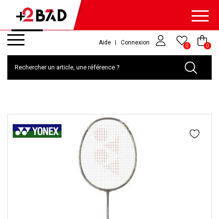
Aide
Connexion
0
0