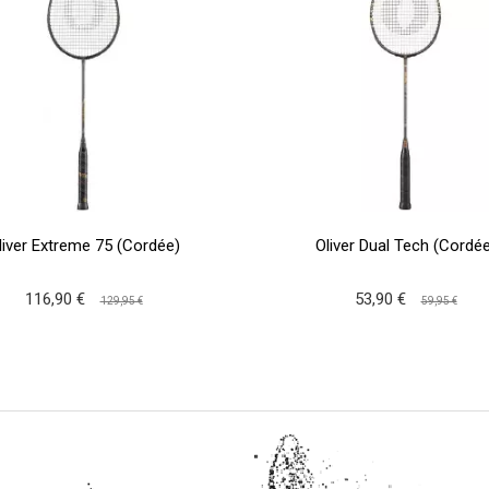
liver Extreme 75 (Cordée)
Oliver Dual Tech (Cordée
116,90 €
53,90 €
129,95 €
59,95 €