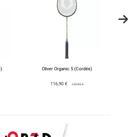
)
Oliver Organic 5 (Cordée)
Ol
116,90 €
129,95 €