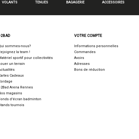
VOLANTS
TENUES
BAGAGERIE
ACCESSOIRES
+2BAD
VOTRE COMPTE
Qui sommes-nous?
Informations personnelles
Rejoignez la team !
Commandes
Matériel sportif pour collectivités
Avoirs
Louer un terrain
Adresses
Actualités
Bons de réduction
Cartes Cadeaux
Cordage
+2Bad Arena Rennes
Nos magasins
Fonds d'écran badminton
Stands tournois