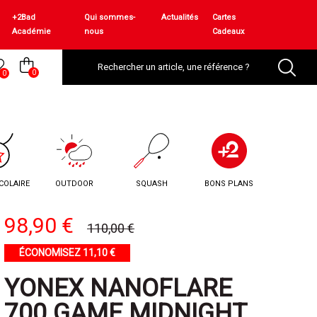
+2Bad
Qui sommes-
Actualités
Cartes
Académie
nous
Cadeaux
0
0
COLAIRE
OUTDOOR
SQUASH
BONS PLANS
98,90 €
110,00 €
ÉCONOMISEZ 11,10 €
YONEX NANOFLARE
700 GAME MIDNIGHT