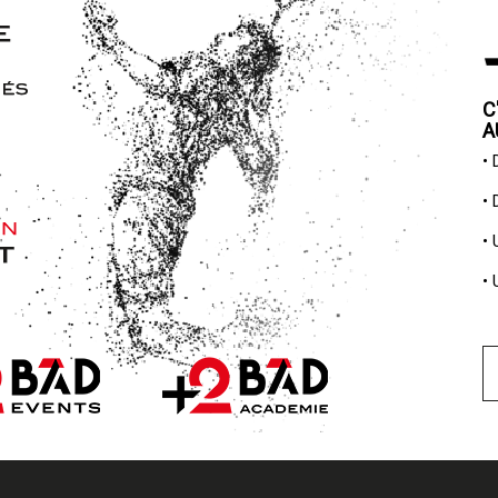
C
A
•
•
•
•