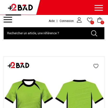
Aide
Connexion
0
0