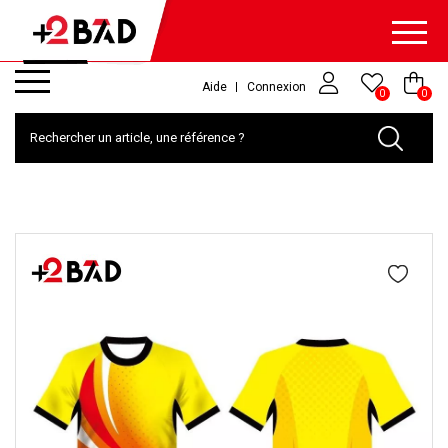
Aide
Connexion
0
0