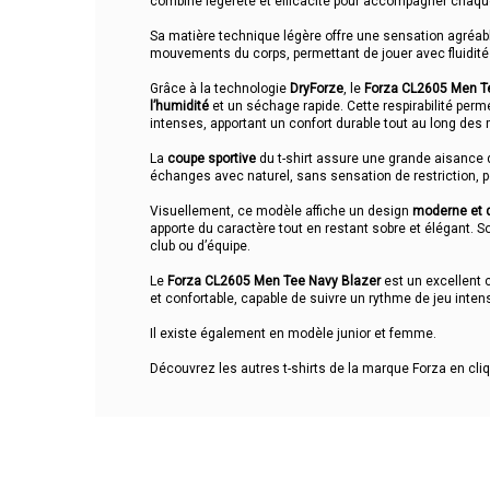
combine légèreté et efficacité pour accompagner chaqu
Sa matière technique légère offre une sensation agréabl
mouvements du corps, permettant de jouer avec fluidit
Grâce à la technologie
DryForze
, le
Forza CL2605 Men T
l’humidité
et un séchage rapide. Cette respirabilité perm
intenses, apportant un confort durable tout au long des
La
coupe sportive
du t-shirt assure une grande aisance 
échanges avec naturel, sans sensation de restriction, pou
Visuellement, ce modèle affiche un design
moderne et 
apporte du caractère tout en restant sobre et élégant. So
club ou d’équipe.
Le
Forza CL2605 Men Tee Navy Blazer
est un excellent c
et confortable, capable de suivre un rythme de jeu intens
Il existe également en modèle junior et femme.
Découvrez les autres t-shirts de la marque Forza en cli