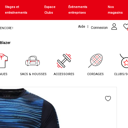
Stages et
Espace
Événements
Nos
entraînements
Clubs
entreprises
magasins
Aide
Connexion
+ ENCORE !
Blazer
NUES
SACS & HOUSSES
ACCESSOIRES
CORDAGES
CLUBS/S