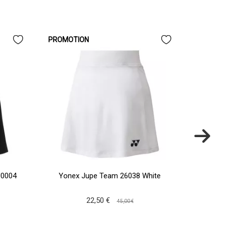
PROMOTION
J0004
Yonex Jupe Team 26038 White
Babo
22,50 €
45,00 €