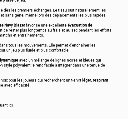
e phase de jeu.
e dès les premiers échanges. Le tissu suit naturellement les
é et sans gêne, même lors des déplacements les plus rapides.
ee Navy Blazer
favorise une excellente
évacuation de
et de rester plus longtemps au frais et au sec pendant les efforts
 matchs et entraînements.
dans tous les mouvements. Elle permet d’enchaîner les
r un jeu plus fluide et plus confortable.
dynamique
avec un mélange de lignes noires et bleues qui
n style polyvalent le rend facile à intégrer dans une tenue de
hoix pour les joueurs qui recherchent un t-shirt
léger
,
respirant
e avec efficacité.
quant
ici