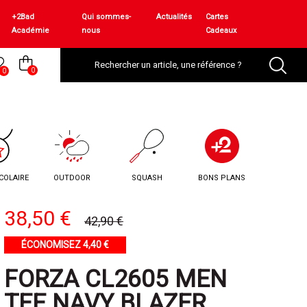
+2Bad
Qui sommes-
Actualités
Cartes
Académie
nous
Cadeaux
0
0
COLAIRE
OUTDOOR
SQUASH
BONS PLANS
38,50 €
42,90 €
ÉCONOMISEZ 4,40 €
FORZA CL2605 MEN
TEE NAVY BLAZER