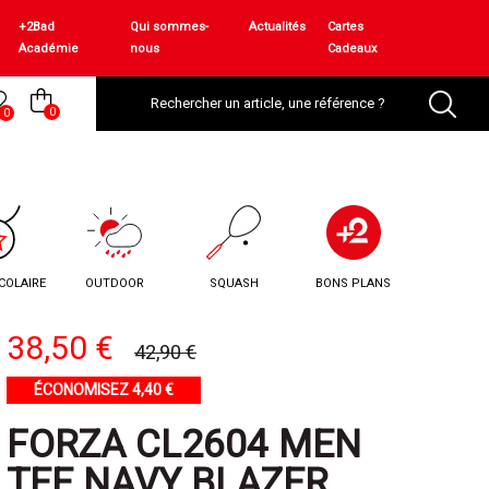
+2Bad
Qui sommes-
Actualités
Cartes
Académie
nous
Cadeaux
0
0
COLAIRE
OUTDOOR
SQUASH
BONS PLANS
38,50 €
42,90 €
ÉCONOMISEZ 4,40 €
FORZA CL2604 MEN
TEE NAVY BLAZER