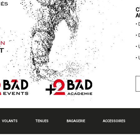
C
A
•
•
•
•
VOLANTS
TENUES
BAGAGERIE
ACCESSOIRES