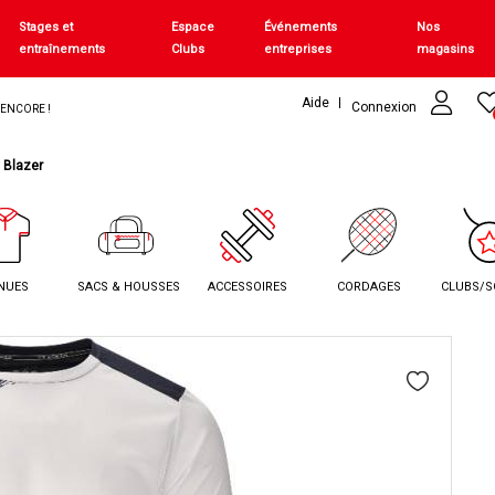
Stages et
Espace
Événements
Nos
entraînements
Clubs
entreprises
magasins
Aide
Connexion
+ ENCORE !
 Blazer
NUES
SACS & HOUSSES
ACCESSOIRES
CORDAGES
CLUBS/S