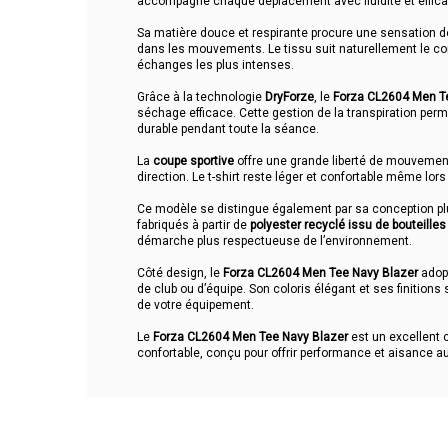
accompagne chaque déplacement avec fluidité et effica
Sa matière douce et respirante procure une sensation d
dans les mouvements. Le tissu suit naturellement le co
échanges les plus intenses.
Grâce à la technologie
DryForze
, le
Forza CL2604 Men T
séchage efficace. Cette gestion de la transpiration perm
durable pendant toute la séance.
La
coupe sportive
offre une grande liberté de mouvemen
direction. Le t-shirt reste léger et confortable même lors
Ce modèle se distingue également par sa conception pl
fabriqués à partir de
polyester recyclé issu de bouteilles
démarche plus respectueuse de l’environnement.
Côté design, le
Forza CL2604 Men Tee Navy Blazer
adop
de club ou d’équipe. Son coloris élégant et ses finition
de votre équipement.
Le
Forza CL2604 Men Tee Navy Blazer
est un excellent c
confortable, conçu pour offrir performance et aisance au