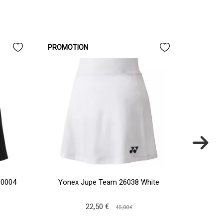
PROMOTION
J0004
Yonex Jupe Team 26038 White
Babo
22,50 €
45,00 €