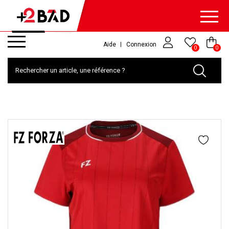
Aide
Connexion
0
0