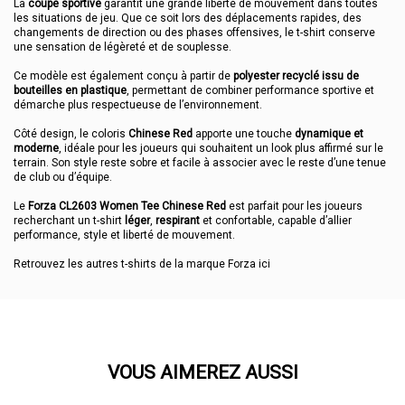
La
coupe sportive
garantit une grande liberté de mouvement dans toutes
les situations de jeu. Que ce soit lors des déplacements rapides, des
changements de direction ou des phases offensives, le t-shirt conserve
une sensation de légèreté et de souplesse.
Ce modèle est également conçu à partir de
polyester recyclé issu de
bouteilles en plastique
, permettant de combiner performance sportive et
démarche plus respectueuse de l’environnement.
Côté design, le coloris
Chinese Red
apporte une touche
dynamique et
moderne
, idéale pour les joueurs qui souhaitent un look plus affirmé sur le
terrain. Son style reste sobre et facile à associer avec le reste d’une tenue
de club ou d’équipe.
Le
Forza CL2603 Women Tee Chinese Red
est parfait pour les joueurs
recherchant un t-shirt
léger
,
respirant
et confortable, capable d’allier
performance, style et liberté de mouvement.
Retrouvez les autres t-shirts de la marque Forza
ici
VOUS AIMEREZ AUSSI