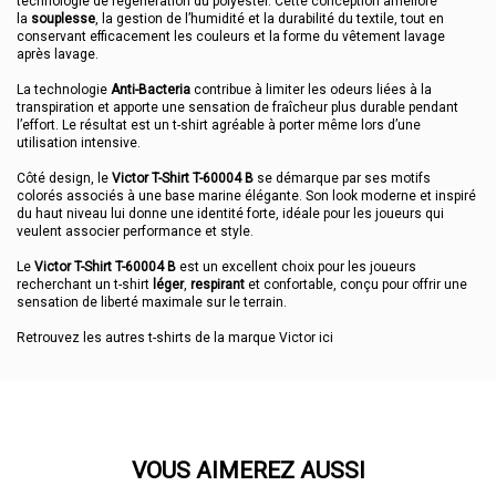
technologie de régénération du polyester. Cette conception améliore
la
souplesse
, la gestion de l’humidité et la durabilité du textile, tout en
conservant efficacement les couleurs et la forme du vêtement lavage
après lavage.
La technologie
Anti-Bacteria
contribue à limiter les odeurs liées à la
transpiration et apporte une sensation de fraîcheur plus durable pendant
l’effort. Le résultat est un t-shirt agréable à porter même lors d’une
utilisation intensive.
Côté design, le
Victor T-Shirt T-60004 B
se démarque par ses motifs
colorés associés à une base marine élégante. Son look moderne et inspiré
du haut niveau lui donne une identité forte, idéale pour les joueurs qui
veulent associer performance et style.
Le
Victor T-Shirt T-60004 B
est un excellent choix pour les joueurs
recherchant un t-shirt
léger
,
respirant
et confortable, conçu pour offrir une
sensation de liberté maximale sur le terrain.
Retrouvez les autres t-shirts de la marque Victor
ici
VOUS AIMEREZ AUSSI