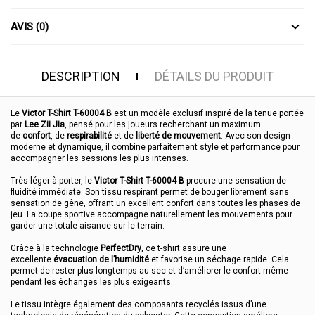
AVIS (0)
DESCRIPTION
DÉTAILS DU PRODUIT
Le
Victor T-Shirt T-60004 B
est un modèle exclusif inspiré de la tenue portée
par
Lee Zii Jia
, pensé pour les joueurs recherchant un maximum
de
confort
, de
respirabilité
et de
liberté de mouvement
. Avec son design
moderne et dynamique, il combine parfaitement style et performance pour
accompagner les sessions les plus intenses.
Très léger à porter, le
Victor T-Shirt T-60004 B
procure une sensation de
fluidité immédiate. Son tissu respirant permet de bouger librement sans
sensation de gêne, offrant un excellent confort dans toutes les phases de
jeu. La coupe sportive accompagne naturellement les mouvements pour
garder une totale aisance sur le terrain.
Grâce à la technologie
PerfectDry
, ce t-shirt assure une
excellente
évacuation de l’humidité
et favorise un séchage rapide. Cela
permet de rester plus longtemps au sec et d’améliorer le confort même
pendant les échanges les plus exigeants.
Le tissu intègre également des composants recyclés issus d’une