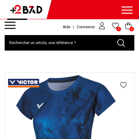
Aide
Connexion
0
0