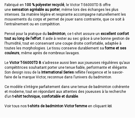
Fabriqué en
100 % polyester recyclé
, le Victor T-56000TD B offre
une
sensation agréable au porter
, même lors des échanges les plus
intenses. Sa matière légère et respirante accompagne naturellement les
mouvements du corps et permet de jouer sans contrainte, que ce soit à
l’entraînement ou en compétition.
Pensé pour la pratique du
badminton
, ce t-shirt assure un
excellent confort
tout au long de l’effort
. Il aide à rester au sec grâce à une bonne gestion de
l’humidité, tout en conservant une coupe droite confortable, adaptée à
toutes les morphologies. Le tissu conserve durablement sa
forme et ses
couleurs
, même après de nombreux lavages.
Le
Victor T-56000TD B
s’adresse aussi bien aux joueuses régulières qu’aux
compétitrices souhaitant porter une tenue fiable, performante et élégante.
Son design issu de la
International Series
reflète l’exigence et le savoir-
faire de la marque Victor, reconnue dans l’univers du badminton.
Ce modèle s’intègre parfaitement dans une tenue de badminton cohérente
et moderne, tout en répondant aux attentes des joueuses à la recherche
d’un
t-shirt technique, confortable et durable
.
Voir tous nos
t-shirts de badminton Victor femme
en cliquant
ici
.