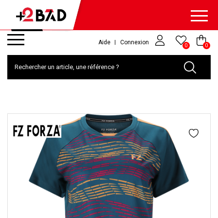
Aide
Connexion
0
0