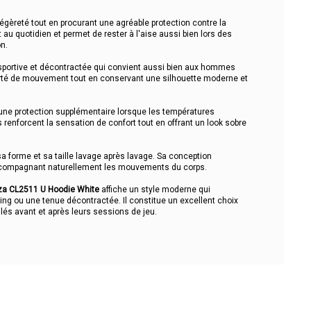
légèreté tout en procurant une agréable protection contre la
 au quotidien et permet de rester à l'aise aussi bien lors des
n.
sportive et décontractée qui convient aussi bien aux hommes
rté de mouvement tout en conservant une silhouette moderne et
une protection supplémentaire lorsque les températures
renforcent la sensation de confort tout en offrant un look sobre
a forme et sa taille lavage après lavage. Sa conception
accompagnant naturellement les mouvements du corps.
za CL2511 U Hoodie White
affiche un style moderne qui
ing ou une tenue décontractée. Il constitue un excellent choix
lés avant et après leurs sessions de jeu.