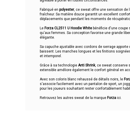
agréable à porter en toutes circonstances.
Fabriqué en
polyester
, ce sweat offre une sensation de 
fraîcheur. Sa matière douce garantit un excellent confort
déplacements que pendant les moments de récupératio
Le
Forza CL2511 U Hoodie White
bénéficie d'une coupe 
qu'aux femmes. Sa conception favorise une grande libe
élégante.
Sa capuche ajustable avec cordons de serrage apporte 
baissent. Les manches longues et les finitions soignées 
et intemporel.
Grâce à sa technologie
Anti Shrink
, ce sweat conserve s
extensible améliore également le confort général en 
Avec son coloris blanc rehaussé de détails noirs, le
For
s'associe facilement avec un pantalon de sport, un jogg
pour les joueurs souhaitant rester confortablement habil
Retrouvez les autres sweat de la marque
Forza
ici
.