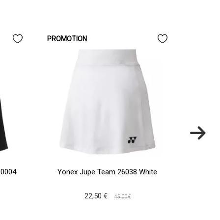
PROMOTION
J0004
Yonex Jupe Team 26038 White
Babo
22,50 €
45,00 €