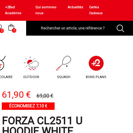
+2Bad
Qui sommes-
Actualités
Cartes
Académie
nous
Cadeaux
0
0
COLAIRE
OUTDOOR
SQUASH
BONS PLANS
61,90 €
69,00 €
ÉCONOMISEZ 7,10 €
FORZA CL2511 U
HOODIE WHITE