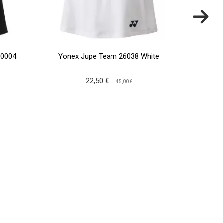
J0004
Yonex Jupe Team 26038 White
Babo
22,50 €
45,00 €