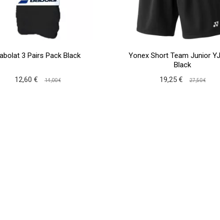
abolat 3 Pairs Pack Black
Yonex Short Team Junior Y
Black
12,60 €
19,25 €
14,00 €
27,50 €