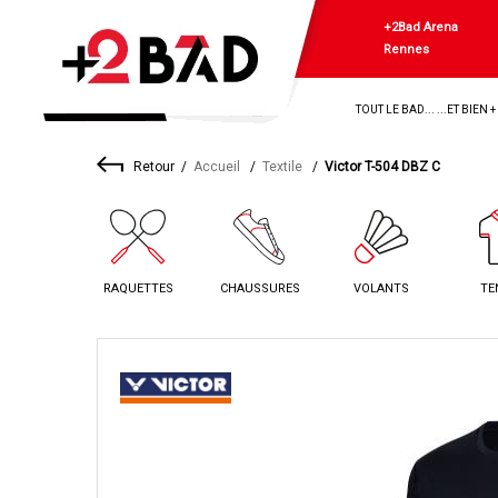
+2Bad Arena
Rennes
TOUT LE BAD... ...ET BIEN 
Retour
Accueil
Textile
Victor T-504 DBZ C
RAQUETTES
CHAUSSURES
VOLANTS
TE