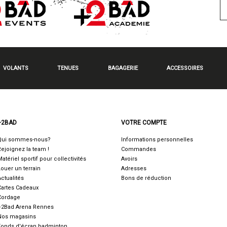
VOLANTS
TENUES
BAGAGERIE
ACCESSOIRES
+2BAD
VOTRE COMPTE
Qui sommes-nous?
Informations personnelles
Rejoignez la team !
Commandes
Matériel sportif pour collectivités
Avoirs
Louer un terrain
Adresses
Actualités
Bons de réduction
Cartes Cadeaux
Cordage
+2Bad Arena Rennes
Nos magasins
Fonds d'écran badminton