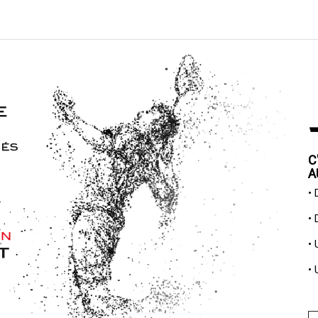
C
A
•
•
•
•