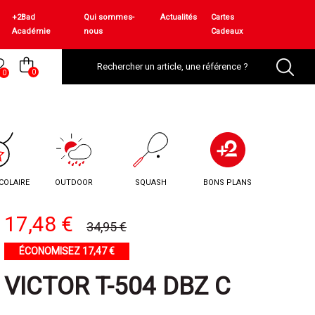
+2Bad
Qui sommes-
Actualités
Cartes
Académie
nous
Cadeaux
0
0
COLAIRE
OUTDOOR
SQUASH
BONS PLANS
17,48 €
34,95 €
ÉCONOMISEZ 17,47 €
VICTOR T-504 DBZ C