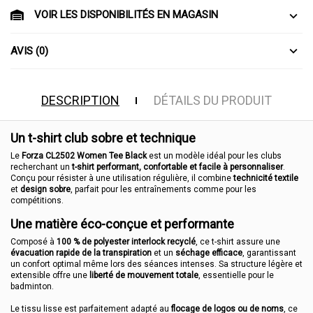
VOIR LES DISPONIBILITÉS EN MAGASIN
AVIS (0)
DESCRIPTION
DÉTAILS DU PRODUIT
Un t-shirt club sobre et technique
Le
Forza CL2502 Women Tee Black
est un modèle idéal pour les clubs
recherchant un
t-shirt performant, confortable et facile à personnaliser
.
Conçu pour résister à une utilisation régulière, il combine
technicité textile
et
design sobre
, parfait pour les entraînements comme pour les
compétitions.
Une matière éco-conçue et performante
Composé à
100 % de polyester interlock recyclé
, ce t-shirt assure une
évacuation rapide de la transpiration
et un
séchage efficace
, garantissant
un confort optimal même lors des séances intenses. Sa structure légère et
extensible offre une
liberté de mouvement totale
, essentielle pour le
badminton.
Le tissu lisse est parfaitement adapté au
flocage de logos ou de noms
, ce