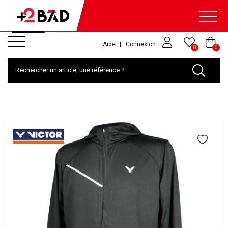
Aide
Connexion
0
0