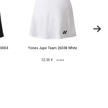
J0004
Yonex Jupe Team 26038 White
Babo
22,50 €
45,00 €