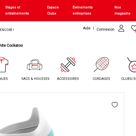
Stages et
Espace
Événements
Nos
entraînements
Clubs
entreprises
magasins
Aide
Connexion
+ ENCORE !
hite Cockatoo
NUES
SACS & HOUSSES
ACCESSOIRES
CORDAGES
CLUBS/S