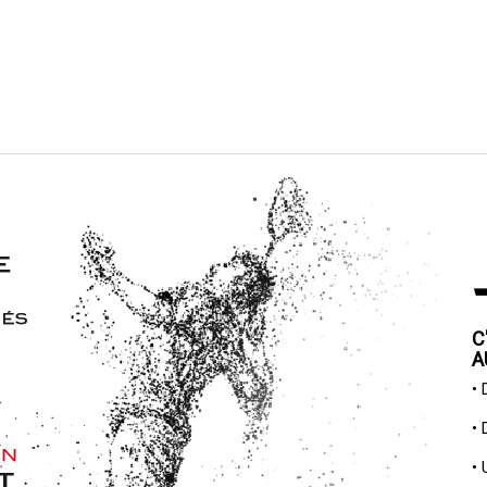
C
A
•
•
•