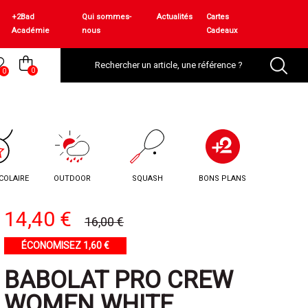
+2Bad
Qui sommes-
Actualités
Cartes
Académie
nous
Cadeaux
0
0
COLAIRE
OUTDOOR
SQUASH
BONS PLANS
14,40 €
16,00 €
ÉCONOMISEZ 1,60 €
BABOLAT PRO CREW
WOMEN WHITE