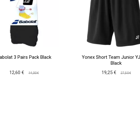
abolat 3 Pairs Pack Black
Yonex Short Team Junior Y
Black
12,60 €
19,25 €
14,00 €
27,50 €