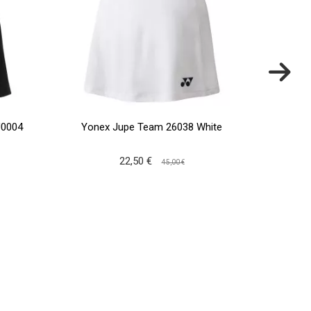
J0004
Yonex Jupe Team 26038 White
Babo
22,50 €
45,00 €