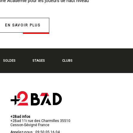
 Une
Académie pour les joueurs de haut niveau
EN SAVOIR PLUS
SOLDES
STAGES
CLUBS
+2Bad infos
+2Bad
11i rue des Charmilles
35510
Cesson-Sévigné
France
Appelez-nous :
09 50 05 16 04