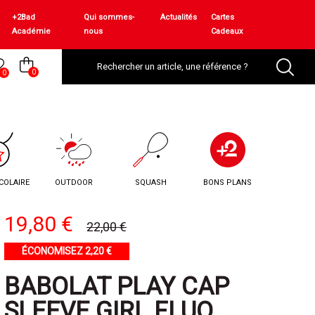
+2Bad
Qui sommes-
Actualités
Cartes
Académie
nous
Cadeaux
0
0
COLAIRE
OUTDOOR
SQUASH
BONS PLANS
19,80 €
22,00 €
ÉCONOMISEZ 2,20 €
BABOLAT PLAY CAP
SLEEVE GIRL FLUO