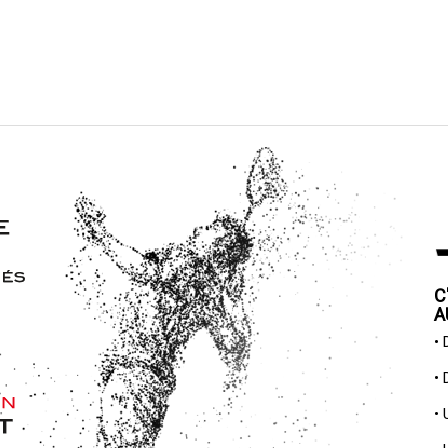
C
A
•
•
•