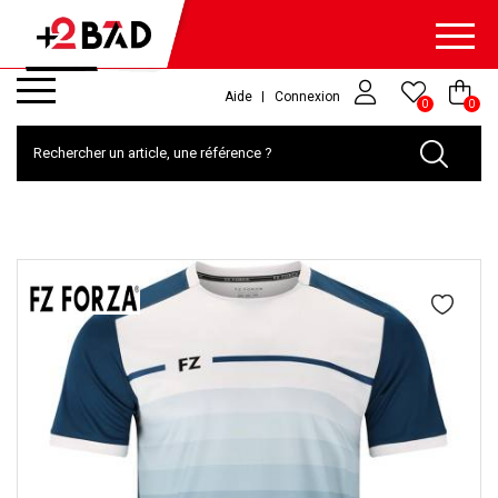
Aide
Connexion
0
0