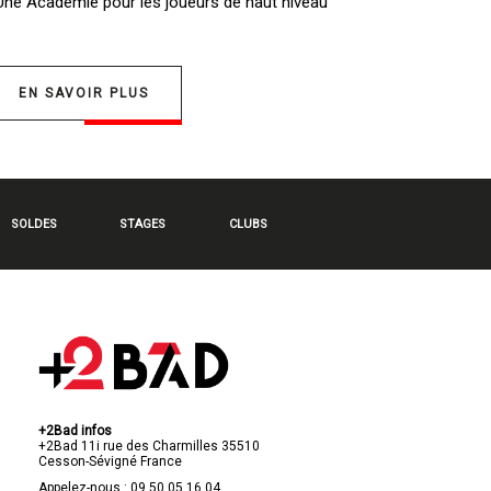
 Une
Académie pour les joueurs de haut niveau
EN SAVOIR PLUS
SOLDES
STAGES
CLUBS
+2Bad infos
+2Bad
11i rue des Charmilles
35510
Cesson-Sévigné
France
Appelez-nous :
09 50 05 16 04