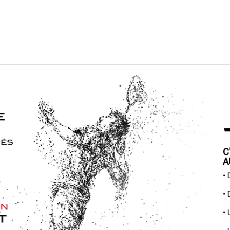
C
A
•
•
•