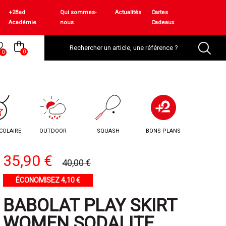
+2Bad
Qui sommes-
Actualités
Cartes
Académie
nous
Cadeaux
0
0
COLAIRE
OUTDOOR
SQUASH
BONS PLANS
35,90 €
40,00 €
ÉCONOMISEZ 4,10 €
BABOLAT PLAY SKIRT
WOMEN SODALITE