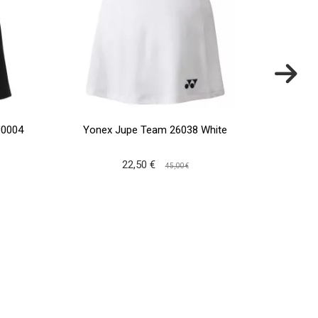
J0004
Yonex Jupe Team 26038 White
Babo
22,50 €
45,00 €