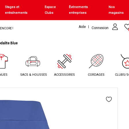
Stages et
Espace
Événements
Nos
entraînements
Clubs
entreprises
magasins
Aide
Connexion
+ ENCORE !
dalite Blue
NUES
SACS & HOUSSES
ACCESSOIRES
CORDAGES
CLUBS/S