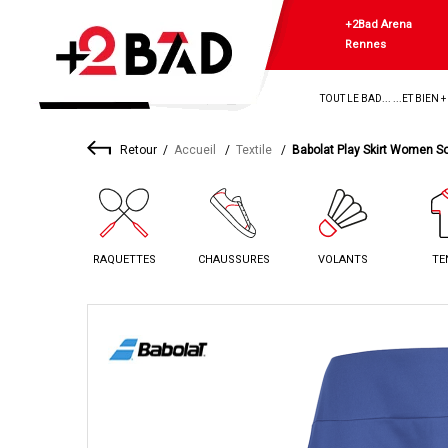
+2Bad Arena
Rennes
TOUT LE BAD... ...ET BIEN 
Retour
Accueil
Textile
Babolat Play Skirt Women So
RAQUETTES
CHAUSSURES
VOLANTS
TE