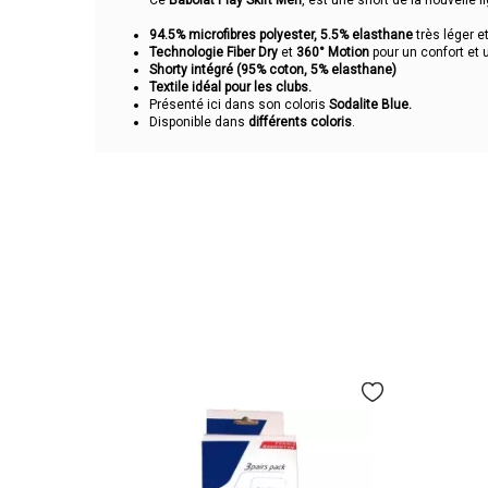
Ce
Babolat Play Skirt Men
, est une short de la nouvelle 
94.5% microfibres polyester, 5.5% elasthane
très léger et
Technologie Fiber Dry
et
360° Motion
pour un confort et 
Shorty intégré (95% coton, 5% elasthane)
Textile idéal pour les clubs.
Présenté ici dans son coloris
Sodalite Blue.
Disponible dans
différents coloris
.