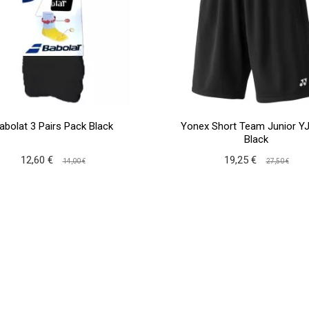
abolat 3 Pairs Pack Black
Yonex Short Team Junior Y
Black
12,60 €
19,25 €
14,00 €
27,50 €