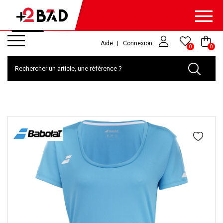
Aide
Connexion
0
0