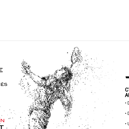
C
A
•
•
•