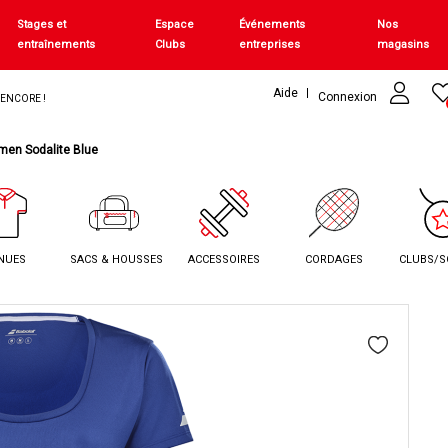
Stages et
Espace
Événements
Nos
entraînements
Clubs
entreprises
magasins
Aide
Connexion
+ ENCORE !
men Sodalite Blue
NUES
SACS & HOUSSES
ACCESSOIRES
CORDAGES
CLUBS/S