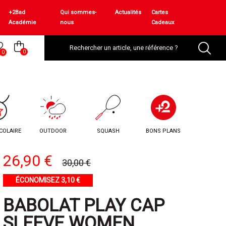
+2Bad
Qui sommes-
Actualités
Cartes
Académie
nous
Cadeaux
0
0
COLAIRE
OUTDOOR
SQUASH
BONS PLANS
26,90 €
30,00 €
ÉCONOMISEZ 3,10 €
BABOLAT PLAY CAP
SLEEVE WOMEN