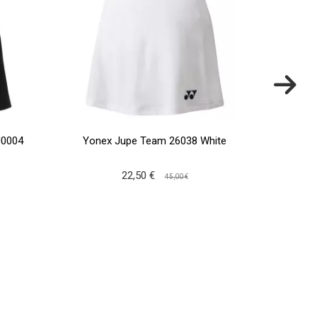
J0004
Yonex Jupe Team 26038 White
Babo
22,50 €
45,00 €