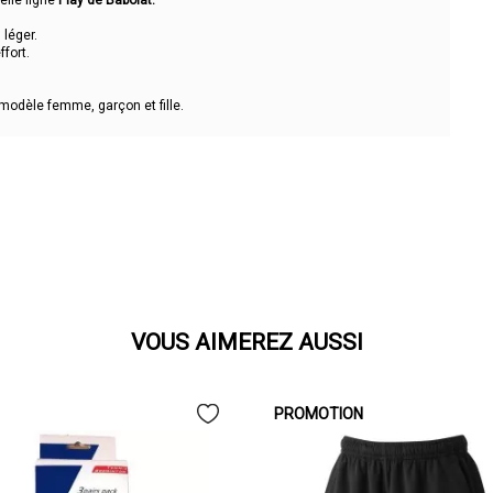
velle ligne
Play de Babolat.
 léger.
fort.
modèle femme, garçon et fille.
VOUS AIMEREZ AUSSI
PROMOTION