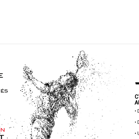
C
A
•
•
•