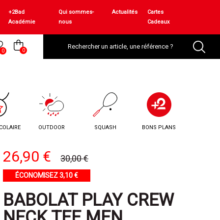
+2Bad
Qui sommes-
Actualités
Cartes
Académie
nous
Cadeaux
0
0
COLAIRE
OUTDOOR
SQUASH
BONS PLANS
26,90 €
30,00 €
ÉCONOMISEZ 3,10 €
BABOLAT PLAY CREW
NECK TEE MEN