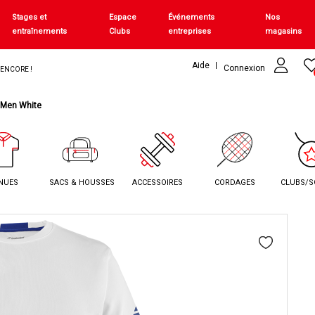
Stages et
Espace
Événements
Nos
entraînements
Clubs
entreprises
magasins
Aide
Connexion
+ ENCORE !
 Men White
NUES
SACS & HOUSSES
ACCESSOIRES
CORDAGES
CLUBS/S