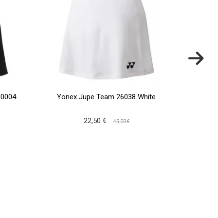
J0004
Yonex Jupe Team 26038 White
Babo
22,50 €
45,00 €